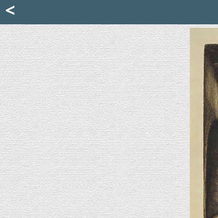
Mattia Jona
<
La Portantina
+39 02 8053315
mattjona@mattiajona.com