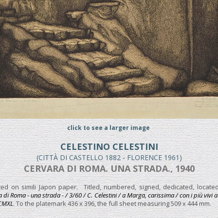
click to see a larger image
CELESTINO CELESTINI
(CITTÀ DI CASTELLO 1882 - FLORENCE 1961)
CERVARA DI ROMA. UNA STRADA., 1940
ted on simili Japon paper. Titled, numbered, signed, dedicated, locate
 di Roma - una strada - / 3/60 / C. Celestini / a Marga, carissima / con i più vivi
MCMXL
. To the platemark 436 x 396, the full sheet measuring 509 x 444 mm.